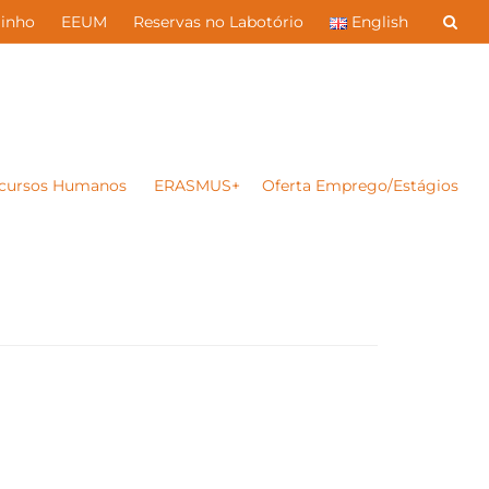
inho
EEUM
Reservas no Labotório
English
cursos Humanos
ERASMUS+
Oferta Emprego/Estágios