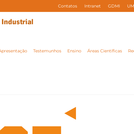
Contatos
Intranet
GDMI
UM
Apresentação
Testemunhos
Ensino
Áreas Científicas
Re