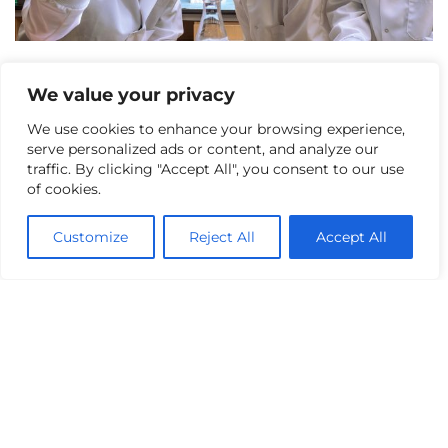
Programa Doutoral em Engenharia
We value your privacy
Biomédica
We use cookies to enhance your browsing experience,
Apresentação
serve personalized ads or content, and analyze our
traffic. By clicking "Accept All", you consent to our use
of cookies.
Customize
Reject All
Accept All
PhD programme in Advanced Engineering