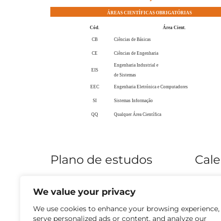
ÁREAS CIENTÍFICAS OBRIGATÓRIAS
Cód.
Área Cient.
CB
Ciências de Básicas
CE
Ciências de Engenharia
Engenharia Industrial e
EIS
de Sistemas
EEC
Engenharia Eletrónica e Computadores
SI
Sistemas Informação
QQ
Qualquer Área Científica
Plano de estudos
Cale
Ver (site externo)
Ver (sit
We value your privacy
We use cookies to enhance your browsing experience,
serve personalized ads or content, and analyze our