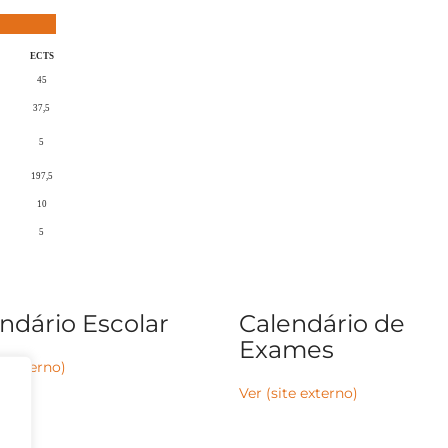
ECTS
45
37,5
5
197,5
10
5
ndário Escolar
Calendário de
Exames
e externo)
Ver (site externo)