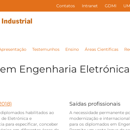
Contatos
Intranet
GDMI
UM
Apresentação
Testemunhos
Ensino
Áreas Científicas
Re
em Engenharia Eletrónica 
2018)
Saídas profissionais
diplomados habilitados ao
A necessidade permanente po
 de Eletrónica e
modernização e internacionali
a para especificar, conceber
para os diplomados em Engenh