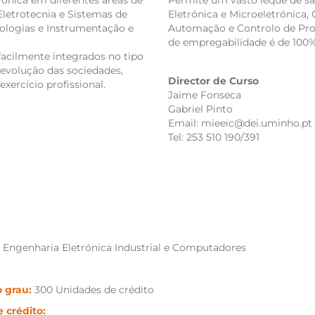
rónica em diferentes áreas de
Permite um vasto leque de sa
Eletrotecnia e Sistemas de
Eletrónica e Microeletrónica
ologias e Instrumentação e
Automação e Controlo de Proc
de empregabilidade é de 100%
acilmente integrados no tipo
 evolução das sociedades,
Director de Curso
exercício profissional.
Jaime Fonseca
Gabriel Pinto
Email: mieeic@dei.uminho.pt
Tel: 253 510 190/391
Engenharia Eletrónica Industrial e Computadores
 grau:
300 Unidades de crédito
e crédito: