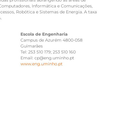
ídas profissionais abrangendo as áreas de
, Computadores, Informática e Comunicações,
essos, Robótica e Sistemas de Energia. A taxa
.
Escola de Engenharia
Campus de Azurém 4800-058
Guimarães
Tel: 253 510 179; 253 510 160
Email: cp@eng.uminho.pt
www.eng.uminho.pt