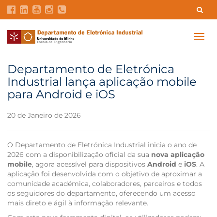
Contatos
Intranet
GDMI
UMinho
EEUM
Togg
navig
Reservas no Labotório
English
Departamento de Eletrónica
Industrial lança aplicação mobile
para Android e iOS
20 de Janeiro de 2026
O Departamento de Eletrónica Industrial inicia o ano de
2026 com a disponibilização oficial da sua
nova aplicação
mobile
, agora acessível para dispositivos
Android
e
iOS
. A
aplicação foi desenvolvida com o objetivo de aproximar a
comunidade académica, colaboradores, parceiros e todos
os seguidores do departamento, oferecendo um acesso
mais direto e ágil à informação relevante.