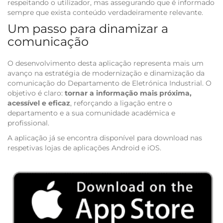
respeitando o utilizador, mas assegurando que é informado
sempre que exista conteúdo verdadeiramente relevante.
Um passo para dinamizar a
comunicação
O desenvolvimento desta aplicação representa mais um
avanço na estratégia de modernização e dinamização da
comunicação do Departamento de Eletrónica Industrial. O
objetivo é claro:
tornar a informação mais próxima,
acessível e eficaz
, reforçando a ligação entre o
departamento e a sua comunidade académica e
profissional.
A aplicação já se encontra disponível para download nas
respetivas lojas de aplicações Android e iOS.