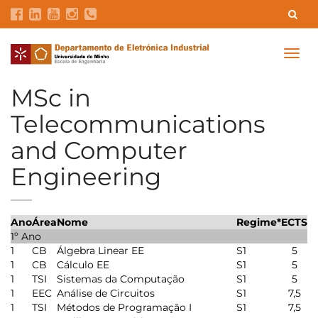
Contacts
Intranet
GDMI
UMinho
EEUM
Togg
navig
Labs Reservation
Português
MSc in
Telecommunications
and Computer
Engineering
Ano
Área
Nome
Regime*
ECTS
1º Ano
1
CB
Álgebra Linear EE
S1
5
1
CB
Cálculo EE
S1
5
1
TSI
Sistemas da Computação
S1
5
1
EEC
Análise de Circuitos
S1
7,5
1
TSI
Métodos de Programação I
S1
7,5