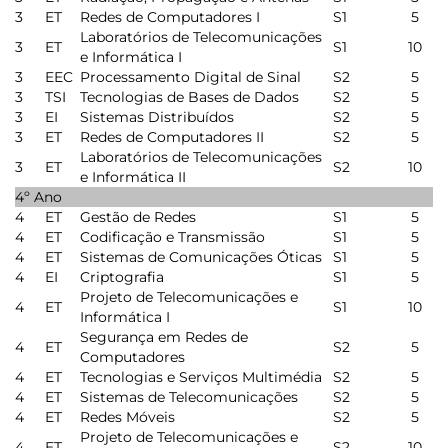
3
ET
Redes de Computadores I
S1
5
Laboratórios de Telecomunicações
3
ET
S1
10
e Informática I
3
EEC
Processamento Digital de Sinal
S2
5
3
TSI
Tecnologias de Bases de Dados
S2
5
3
EI
Sistemas Distribuídos
S2
5
3
ET
Redes de Computadores II
S2
5
Laboratórios de Telecomunicações
3
ET
S2
10
e Informática II
4º Ano
4
ET
Gestão de Redes
S1
5
4
ET
Codificação e Transmissão
S1
5
4
ET
Sistemas de Comunicações Óticas
S1
5
4
EI
Criptografia
S1
5
Projeto de Telecomunicações e
4
ET
S1
10
Informática I
Segurança em Redes de
4
ET
S2
5
Computadores
4
ET
Tecnologias e Serviços Multimédia
S2
5
4
ET
Sistemas de Telecomunicações
S2
5
4
ET
Redes Móveis
S2
5
Projeto de Telecomunicações e
4
ET
S2
10