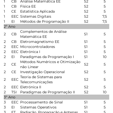
1
CB
Análise Matemática EE
S2
5
1
CB
Física EE
S2
5
1
CE
Estatística Aplicada
S2
5
1
EEC
Sistemas Digitais
S2
7,5
1
EI
Métodos de Programação II
S2
7,5
2º Ano
Complementos de Análise
2
CB
S1
5
Matemática EE
2
CB
Eletromagnetismo EE
S1
5
2
EEC
Microcontroladores
S1
5
2
EEC
Eletrónica I
S1
5
2
EI
Paradigmas da Programação I
S1
10
Métodos Numéricos e Otimização
2
CE
S2
5
não Linear
2
CE
Investigação Operacional
S2
5
Teoria de Sistemas para
2
EEC
S2
5
Telecomunicações
2
EEC
Eletrónica II
S2
5
2
TSI
Paradigmas de Programação II
S2
10
3º Ano
3
EEC
Processamento de Sinal
S1
5
3
EI
Sistemas Operativos
S1
5
3
ET
Radiação, Propagação e Antenas
S1
5