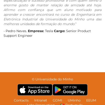
especialização e sucesso profissional e com quem tenho o
enorme gosto de manter relação de amizade até hoje.
Afirmo com confiança que um aluno motivado para
aprender e crescer encontrará no curso de Engenharia em
Eletrónica Industrial da Universidade do Minho uma das
melhores unidades de formação do mundo.
”
- Pedro Neves.
Empresa:
Tesla
Cargo:
Senior Product
Support Engineer
© Universidade do Minho
Contacts
Intranet
GDMI
UMinho
EEUM
Labs Reservation
Português