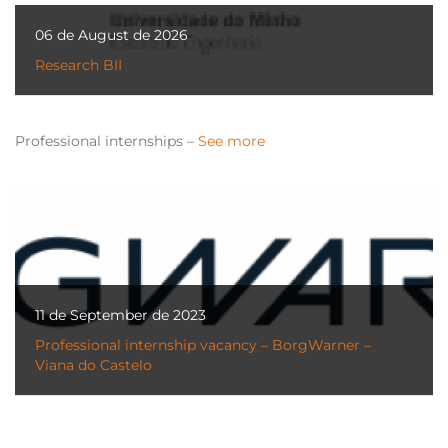
06 de August de 2026
Research BII
Professional internships –
See more
11 de September de 2023
Professional internship vacancy – BorgWarner –
Viana do Castelo