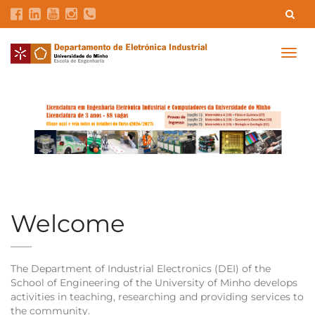
Contacts
Intranet
GDMI
UMinho
EEUM
Togg
navig
Labs Reservation
Português
Welcome
The Department of Industrial Electronics (DEI) of the
School of Engineering of the University of Minho develops
activities in teaching, researching and providing services to
the community.