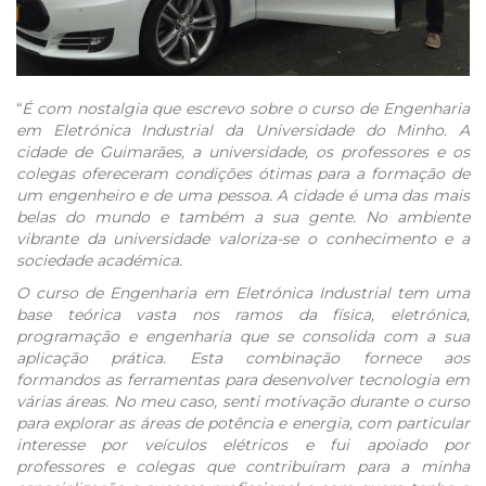
“
É com nostalgia que escrevo sobre o curso de Engenharia
em Eletrónica Industrial da Universidade do Minho. A
cidade de Guimarães, a universidade, os professores e os
colegas ofereceram condições ótimas para a formação de
um engenheiro e de uma pessoa. A cidade é uma das mais
belas do mundo e também a sua gente. No ambiente
vibrante da universidade valoriza-se o conhecimento e a
sociedade académica.
O curso de Engenharia em Eletrónica Industrial tem uma
base teórica vasta nos ramos da física, eletrónica,
programação e engenharia que se consolida com a sua
aplicação prática. Esta combinação fornece aos
formandos as ferramentas para desenvolver tecnologia em
várias áreas. No meu caso, senti motivação durante o curso
para explorar as áreas de potência e energia, com particular
interesse por veículos elétricos e fui apoiado por
professores e colegas que contribuíram para a minha