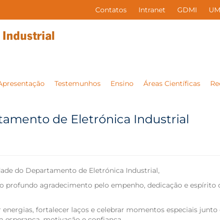
Contatos
Intranet
GDMI
UM
Apresentação
Testemunhos
Ensino
Áreas Científicas
Re
amento de Eletrónica Industrial
ade do Departamento de Eletrónica Industrial,
so profundo agradecimento pelo empenho, dedicação e espírit
 energias, fortalecer laços e celebrar momentos especiais jun
om esperança, motivação e confiança.