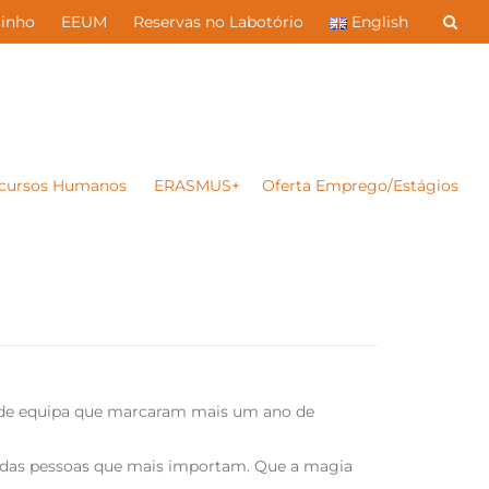
inho
EEUM
Reservas no Labotório
English
cursos Humanos
ERASMUS+
Oferta Emprego/Estágios
o de equipa que marcaram mais um ano de
to das pessoas que mais importam. Que a magia