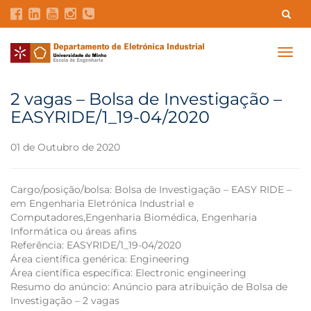
Contatos
Intranet
GDMI
UMinho
EEUM
Togg
navig
Reservas no Labotório
English
2 vagas – Bolsa de Investigação –
EASYRIDE/1_19-04/2020
01 de Outubro de 2020
Cargo/posição/bolsa: Bolsa de Investigação – EASY RIDE –
em Engenharia Eletrónica Industrial e
Computadores,Engenharia Biomédica, Engenharia
Informática ou áreas afins
Referência: EASYRIDE/1_19-04/2020
Área científica genérica: Engineering
Área científica específica: Electronic engineering
Resumo do anúncio: Anúncio para atribuição de Bolsa de
Investigação – 2 vagas