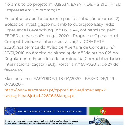
No âmbito do projeto nº 039334, EASY RIDE – SI&IDT – I&D
Empresas em Co promoção
Encontra-se aberto concurso para a atribuição de duas (2)
Bolsas de Investigação no âmbito doprojeto Easy Ride:
Experience is everything (n.º 039334), cofinanciado pelo
FEDER através doPortugal 2020 – Programa Operacional
Competitividade e Internacionalização (COMPETE
2020),nos termos do Aviso de Abertura de Concurso n.º
26/SI/2016 no âmbito da alínea a) do n.º 1do artigo 62º do
Regulamento Específico do domínio da Competitividade e
Internacionalização(RECI), Portaria n.º 57-A/2015, de 27 de
fevereiro
Mais detalhes: EASYRIDE/1_18-04/2020 – EASYRIDE/1_19-
04/2020 –
http://www.eracareers.pt/opportunities/index.aspx?
task=global&jobId=128066&lang=pt