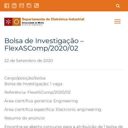
Contatos
Intranet
GDMI
UMinho
EEUM
Togg
navig
Reservas no Labotório
English
Bolsa de Investigação –
FlexASComp/2020/02
22 de Setembro de 2020
Cargo/posição/bolsa:
Bolsa de Investigação; 1 vaga
Referência: FlexASComp/2020/02
Área científica genérica: Engineering
Área científica específica: Electronic engineering
Resumo do anúncio:
Encontra-se aberto concurso para a atribuição de 1 bolsa de