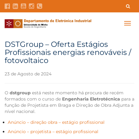
Contatos
Intranet
GDMI
UMinho
EEUM
Togg
navig
Reservas no Labotório
English
DSTGroup – Oferta Estágios
Profissionais energias renováveis /
fotovoltaico
23 de Agosto de 2024
O
dstgroup
está neste momento há procura de recém
formados com o curso de
Engenharia Eletrotécnica
para a
função de Projetista em Braga e Direção de Obra Adjunta a
nível nacional.
Anúncio – direção obra – estágio profissional
Anúncio – projetista – estágio profissional