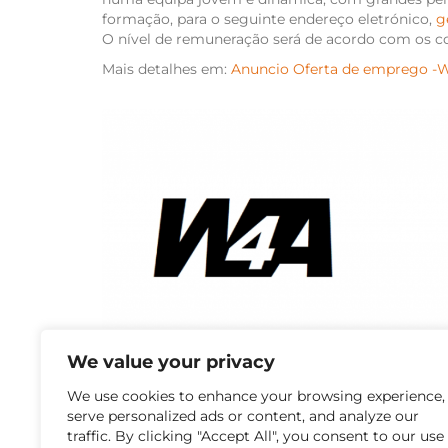
formação, para o seguinte endereço eletrónico,
g
O nível de remuneração será de acordo com os c
Mais detalhes em:
Anuncio Oferta de emprego -
We value your privacy
We use cookies to enhance your browsing experience,
serve personalized ads or content, and analyze our
traffic. By clicking "Accept All", you consent to our use