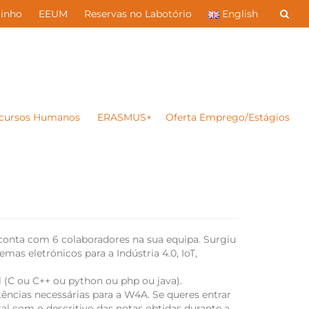
inho
EEUM
Reservas no Labotório
English
cursos Humanos
ERASMUS+
Oferta Emprego/Estágios
conta com 6 colaboradores na sua equipa. Surgiu
s eletrónicos para a Indústria 4.0, IoT,
 (C ou C++ ou python ou php ou java).
ncias necessárias para a W4A. Se queres entrar
al com o descritivo das notas obtidas durante a