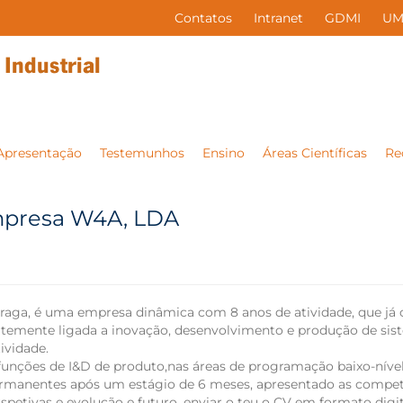
Contatos
Intranet
GDMI
UM
Apresentação
Testemunhos
Ensino
Áreas Científicas
Re
mpresa W4A, LDA
aga, é uma empresa dinâmica com 8 anos de atividade, que já 
emente ligada a inovação, desenvolvimento e produção de sistema
ividade.
funções de I&D de produto,nas áreas de programação baixo-nível
ermanentes após um estágio de 6 meses, apresentado as competê
etivas e evolução e futuro, enviar o teu o CV em formato digit