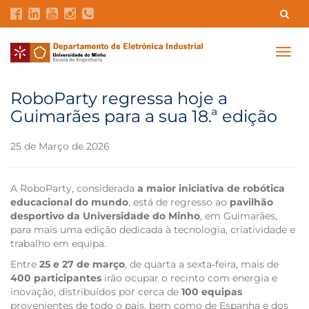
Contatos
Intranet
GDMI
UMinho
EEUM
Togg
navig
Reservas no Labotório
English
RoboParty regressa hoje a
Guimarães para a sua 18.ª edição
25 de Março de 2026
A RoboParty, considerada
a maior iniciativa de robótica
educacional do mundo
, está de regresso ao
pavilhão
desportivo da Universidade do Minho
, em Guimarães,
para mais uma edição dedicada à tecnologia, criatividade e
trabalho em equipa.
Entre
25 e 27 de março
, de quarta a sexta‑feira, mais de
400 participantes
irão ocupar o recinto com energia e
inovação, distribuídos por cerca de
100 equipas
provenientes de todo o país, bem como de Espanha e dos