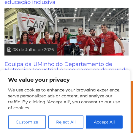
educação inclusiva
08 de Julho de 2026
Equipa da UMinho do Departamento de
Eletrónica Industrial é vice-campeã do mundo
de robótica
We value your privacy
We use cookies to enhance your browsing experience,
© Universidade do Minho
serve personalized ads or content, and analyze our
traffic. By clicking "Accept All", you consent to our use
of cookies.
Contatos
Intranet
GDMI
UMinho
EEUM
Customize
Reject All
Accept All
Reservas no Labotório
English