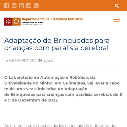
Contatos
Intranet
GDMI
UMinho
EEUM
Togg
navig
Reservas no Labotório
English
Adaptação de Brinquedos para
crianças com paralisia cerebral
15 de Novembro de 2022
O Laboratório de Automação e Robótica, da
Universidade do Minho, em Guimarães, vai levar a cabo
mais uma vez a iniciativa de
Adaptação
de Brinquedos para crianças com paralisia cerebral, de 5
a 9 de Dezembro de 2022.
As crianças com necessidades especiais têm dificuldades