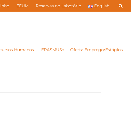
inho
EEUM
Reservas no Labotório
English
cursos Humanos
ERASMUS+
Oferta Emprego/Estágios