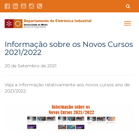
Contatos
Intranet
GDMI
UMinho
EEUM
Togg
navig
Reservas no Labotório
English
Informação sobre os Novos Cursos
2021/2022
20 de Setembro de 2021
Veja a informação relativamente aos novos cursos ano de
2021/2022.