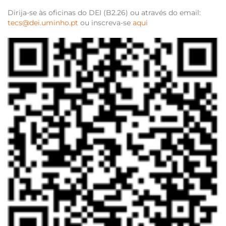
Dirija-se às oficinas do DEI (B2.26) ou através do email:
tecs@dei.uminho.pt
ou inscreva-se
aqui