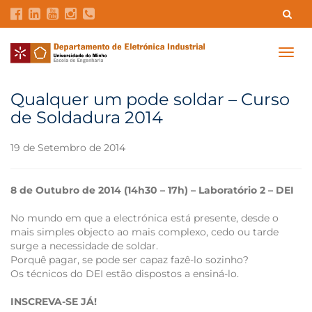
Contatos
Intranet
GDMI
UMinho
EEUM
Togg
navig
Reservas no Labotório
English
Qualquer um pode soldar – Curso
de Soldadura 2014
19 de Setembro de 2014
8 de Outubro de 2014 (14h30 – 17h) – Laboratório 2 – DEI
No mundo em que a electrónica está presente, desde o
mais simples objecto ao mais complexo, cedo ou tarde
surge a necessidade de soldar.
Porquê pagar, se pode ser capaz fazê-lo sozinho?
Os técnicos do DEI estão dispostos a ensiná-lo.
INSCREVA-SE JÁ!