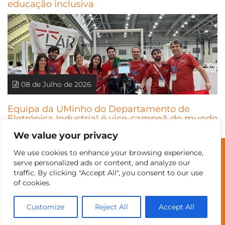
educação inclusiva
08 de Julho de 2026
Equipa da UMinho do Departamento de
Eletrónica Industrial é vice-campeã do mundo
de robótica
We value your privacy
We use cookies to enhance your browsing experience,
© Universidade do Minho
serve personalized ads or content, and analyze our
traffic. By clicking "Accept All", you consent to our use
of cookies.
Contatos
Intranet
GDMI
UMinho
EEUM
Customize
Reject All
Accept All
Reservas no Labotório
English