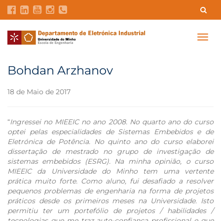
Contatos
Intranet
GDMI
UMinho
EEUM
Togg
navig
Reservas no Labotório
English
Bohdan Arzhanov
18 de Maio de 2017
“
Ingressei no MIEEIC no ano 2008. No quarto ano do curso
optei pelas especialidades de Sistemas Embebidos e de
Eletrónica de Potência. No quinto ano do curso elaborei
dissertação de mestrado no grupo de investigação de
sistemas embebidos (ESRG). Na minha opinião, o curso
MIEEIC da Universidade do Minho tem uma vertente
prática muito forte. Como aluno, fui desafiado a resolver
pequenos problemas de engenharia na forma de projetos
práticos desde os primeiros meses na Universidade. Isto
permitiu ter um portefólio de projetos / habilidades /
tecnologias que me traz auto-confiança profissional e que