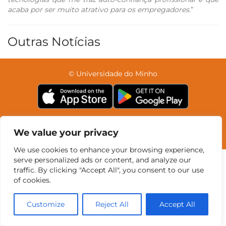
acaba por ser muito atrativo para os empregadores.
”
Outras Notícias
© Universidade do Minho
Contatos
Intranet
GDMI
UMinho
EEUM
Reservas no Labotório
English
We value your privacy
We use cookies to enhance your browsing experience,
serve personalized ads or content, and analyze our
traffic. By clicking "Accept All", you consent to our use
of cookies.
Customize
Reject All
Accept All