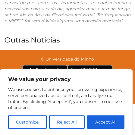
capacitou-me com as ferramentas e conhecimentos
necessários para, a cada dia, aprender mais e ir mais longe,
sobretudo na área da Eletrónica Industrial. Ter frequentado
o MIEEIC foi sem dúvida alguma uma decisão acertada.
”
Outras Notícias
© Universidade do Minho
We value your privacy
Contatos
Intranet
GDMI
UMinho
EEUM
We use cookies to enhance your browsing experience,
Reservas no Labotório
English
serve personalized ads or content, and analyze our
traffic. By clicking "Accept All", you consent to our use
of cookies.
Customize
Reject All
Accept All