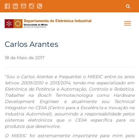
Contatos
Intranet
GDMI
UMinho
EEUM
Togg
navig
Reservas no Labotório
English
Carlos Arantes
18 de Maio de 2017
“
Sou o Carlos Arantes e frequentei o MIEEIC entre os anos
letivos 2009/2010 e 2013/2014, tendo-me especializado em
Eletrónica de Potência e Automação, Controlo e Robótica.
Trabalhei na Bosch Termotecnologia como Hardware
Development Engineer e atualmente sou Technical
Integrator no CEIIA (Centro para a Excelência e Inovação na
Industria Automóvel), assumindo a responsabilidade pelos
sistemas eletrónicos que o CEIIA especifica para os
produtos que desenvolve.
O MIEEIC foi extremamente importante para mim pois