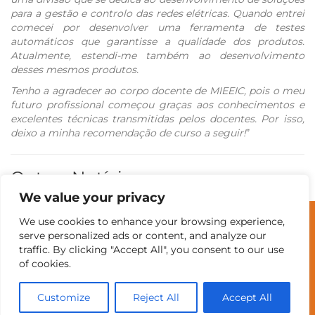
para a gestão e controlo das redes elétricas. Quando entrei
comecei por desenvolver uma ferramenta de testes
automáticos que garantisse a qualidade dos produtos.
Atualmente, estendi-me também ao desenvolvimento
desses mesmos produtos.
Tenho a agradecer ao corpo docente de MIEEIC, pois o meu
futuro profissional começou graças aos conhecimentos e
excelentes técnicas transmitidas pelos docentes. Por isso,
deixo a minha recomendação de curso a seguir!
”
Outras Notícias
We value your privacy
We use cookies to enhance your browsing experience,
© Universidade do Minho
serve personalized ads or content, and analyze our
traffic. By clicking "Accept All", you consent to our use
of cookies.
Contatos
Intranet
GDMI
UMinho
EEUM
Customize
Reject All
Accept All
Reservas no Labotório
English