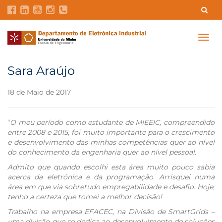
Contatos
Intranet
GDMI
UMinho
EEUM
Togg
navig
Reservas no Labotório
English
Sara Araújo
18 de Maio de 2017
“
O meu período como estudante de MIEEIC, compreendido
entre 2008 e 2015, foi muito importante para o crescimento
e desenvolvimento das minhas competências quer ao nível
do conhecimento da engenharia quer ao nível pessoal.
Admito que quando escolhi esta área muito pouco sabia
acerca da eletrónica e da programação. Arrisquei numa
área em que via sobretudo empregabilidade e desafio. Hoje,
tenho a certeza que tomei a melhor decisão!
Trabalho na empresa EFACEC, na Divisão de SmartGrids –
uma divisão que se dedica ao desenvolvimento de soluções