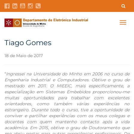
Contatos
Intranet
GDMI
UMinho
EEUM
Togg
navig
Reservas no Labotório
English
Tiago Gomes
18 de Maio de 2017
“
Ingressei na Universidade do Minho em 2006 no curso de
Engenharia Industrial e Computadores. Obtive o grau de
mestrado em 2011. O MIEEIC, mais especificamente, a
especialização em Sistemas Embebidos proporcionou-me
muitas oportunidades para trabalhar com excelentes
orientadores, como também várias experiências no
estrangeiro. Durante todo o curso, tive a oportunidade de
conviver e partilhar experiências com os meus colegas e
docentes com quem mantenho contacto após a vida
académica. Em 2015, obtive o grau de Doutoramento que
me abriu portas para outras experiências profissionais. De