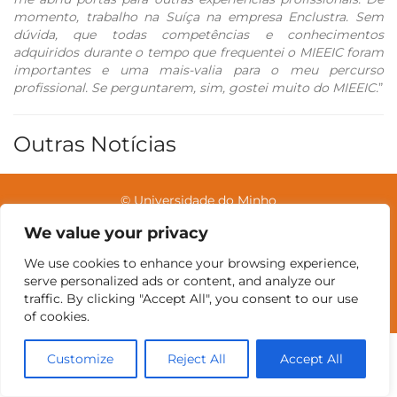
momento, trabalho na Suíça na empresa Enclustra. Sem
dúvida, que todas competências e conhecimentos
adquiridos durante o tempo que frequentei o MIEEIC foram
importantes e uma mais-valia para o meu percurso
profissional.
Se perguntarem, sim, gostei muito do MIEEIC.
”
Outras Notícias
© Universidade do Minho
We value your privacy
We use cookies to enhance your browsing experience,
Contatos
Intranet
GDMI
UMinho
EEUM
serve personalized ads or content, and analyze our
Reservas no Labotório
English
traffic. By clicking "Accept All", you consent to our use
of cookies.
Customize
Reject All
Accept All