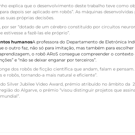
o explica que o desenvolvimento deste trabalho teve como obje
para depois ser aplicado em robôs”. As máquinas desenvolvida
s suas próprias decisões.
 por ser “dotado de um cérebro constituído por circuitos neurona
estivesse a fazê-las ele próprio”.
mentos humanos
A professora do Departamento de Eletrónica Indu
 que o outro faz, não só para imitação, mas também para escol
e aprendizagem, o robô ARoS consegue compreender o contexto e
ões” e “não se deixar enganar por terceiros”.
longe dos robôs de ficção científica que andam, falam e pensam.
 robôs, tornando-a mais natural e eficiente”.
a do Silver Jubilee Video Award, prémio atribuído no âmbito da 
região do Algarve, o prémio “visou distinguir projetos que assi
 mundial”.