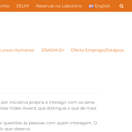
inho
EEUM
Reservas no Labotório
English
cursos Humanos
ERASMUS+
Oferta Emprego/Estágios
r iniciativa própria e interagir com os seres
ilee Video Award, que distingue o que de mais
locar questões às pessoas com quem interagem. O
lo que observa.