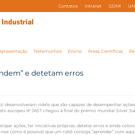
Contatos
Intranet
GDMI
UM
Apresentação
Testemunhos
Ensino
Áreas Científicas
Re
endem” e detetam erros
) desenvolveram robôs que são capazes de desempenhar ações po
to europeu IP JAST chegou à final do prémio mundial Silver Jub
ecipar ações, ter iniciativas próprias, detetar erros e ainda co
ra-nos como é possível que um robô consiga “aprender” com aqui