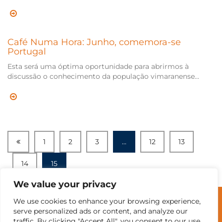
Café Numa Hora: Junho, comemora-se
Portugal
Esta será uma óptima oportunidade para abrirmos à
discussão o conhecimento da população vimaranense...
1
2
3
…
12
13
14
15
We value your privacy
We use cookies to enhance your browsing experience,
© Universidade do Minho
serve personalized ads or content, and analyze our
traffic. By clicking "Accept All", you consent to our use