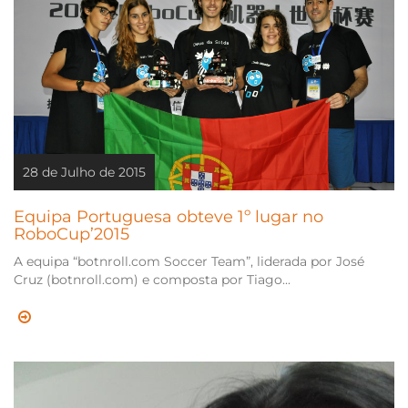
28 de Julho de 2015
Equipa Portuguesa obteve 1º lugar no
RoboCup’2015
A equipa “botnroll.com Soccer Team”, liderada por José
Cruz (botnroll.com) e composta por Tiago...