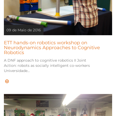
09 de Maio de 2016
ETT hands-on robotics workshop on
Neurodynamics Approaches to Cognitive
Robotics
A DNF approach to cognitive robotics II Joint
Action: robots as socially intelligent co-workers
Universidade...