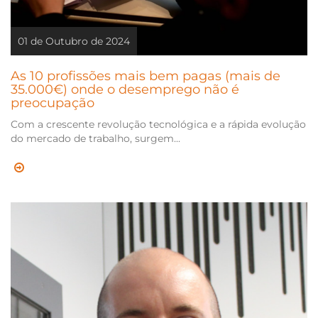
01 de Outubro de 2024
As 10 profissões mais bem pagas (mais de
35.000€) onde o desemprego não é
preocupação
Com a crescente revolução tecnológica e a rápida evolução
do mercado de trabalho, surgem...