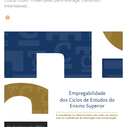
Costa Título: Three-Level Zero-Voltage Transition
Interleaved...