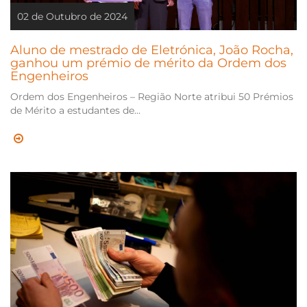
02 de Outubro de 2024
Aluno de mestrado de Eletrónica, João Rocha,
ganhou um prémio de mérito da Ordem dos
Engenheiros
Ordem dos Engenheiros – Região Norte atribui 50 Prémios
de Mérito a estudantes de...