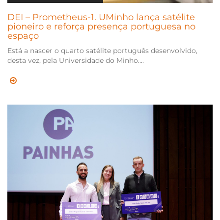
DEI – Prometheus-1. UMinho lança satélite
pioneiro e reforça presença portuguesa no
espaço
Está a nascer o quarto satélite português desenvolvido,
desta vez, pela Universidade do Minho....