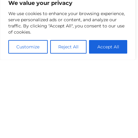
We value your privacy
We use cookies to enhance your browsing experience,
As Jornadas de Engenharia Eletrónica irão
decorrer entre 27 de fevereiro e 2 de março de
serve personalized ads or content, and analyze our
2023
traffic. By clicking "Accept All", you consent to our use
of cookies.
O Núcleo de Estudantes de Engenharia Eletrónica Industrial
e de Computadores da Universidade do...
Customize
Reject All
Accept All